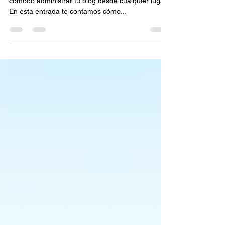
En Wix nos hemos ocupado de que sea fácil y
cómodo administrar tu blog desde cualquier lugar.
En esta entrada te contamos cómo...