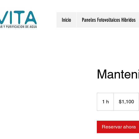
Inicio
Paneles Fotovoltaicos Híbridos
Manteni
1,100
pesos
1 h
1
$1,100
mexicanos
Reservar ahora