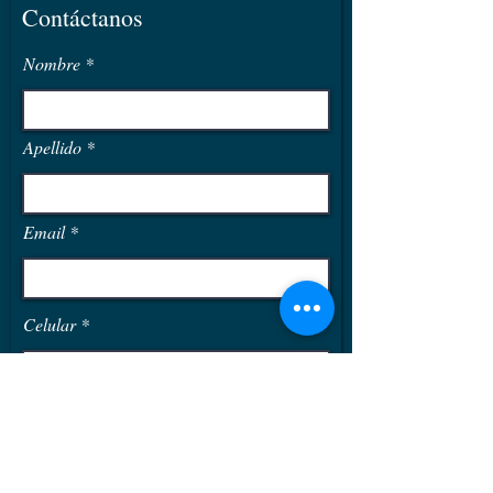
Contáctanos
Aislamiento térmico: Poliuretano 5
Centímetros
Nombre
Estructura: Acero Inoxidable 201
1.5mm
Tubos: Tri-capa 1800mm x 58mm
Apellido
Email
Celular
¿Que producto te interesa?