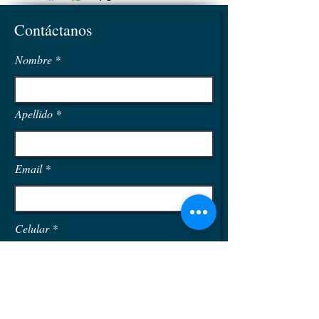
Tanque interno: Acero Inoxidable
304 0.50mm
Contáctanos
Aislamiento térmico: Poliuretano 5
Centímetros
Nombre
Estructura: Acero Inoxidable 201
1.5mm
Tubos: Tri-capa 1800mm x 58mm
Apellido
Email
Celular
¿Que producto te interesa?