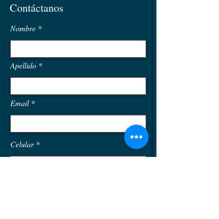
Contáctanos
Aislamiento térmico: Poliuretano 5
Centímetros
Nombre
Estructura: Acero Inoxidable 201
1.5mm
Tubos: Tri-capa 1800mm x 58mm
Apellido
Email
Celular
¿Que producto te interesa?